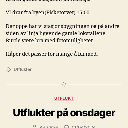
VI drar fra byen(Fisketorvet) 15:00.
Der oppe har vi stasjonsbygningen og på andre
siden av linja ligger de gamle lokstallene.
Burde være bra med fotomuligheter.
Håper det passer for mange å bli med.
Utflukter
Stikkord
Kategorier
UTFLUKT
Utflukter på onsdager
Av
admin
01/04/2024
Innleggsforfatter
Publiseringsdato