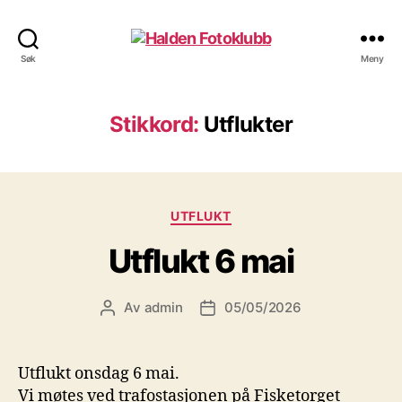
Halden
Søk
Meny
Fotoklubb
Stikkord:
Utflukter
Kategorier
UTFLUKT
Utflukt 6 mai
Av
admin
05/05/2026
Innleggsforfatter
Publiseringsdato
Utflukt onsdag 6 mai.
Vi møtes ved trafostasjonen på Fisketorget