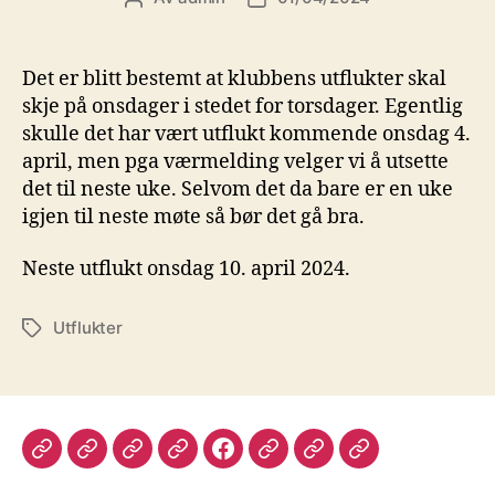
Det er blitt bestemt at klubbens utflukter skal
skje på onsdager i stedet for torsdager. Egentlig
skulle det har vært utflukt kommende onsdag 4.
april, men pga værmelding velger vi å utsette
det til neste uke. Selvom det da bare er en uke
igjen til neste møte så bør det gå bra.
Neste utflukt onsdag 10. april 2024.
Utflukter
Stikkord
Medlemsmøter
Konkurranser
Bli
Om
Vår
Klubbkveld
Konkurranser
Utflukt
medlem
oss
FB-