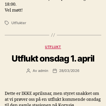
18:00.
Vel møtt!
Utflukter
Stikkord
Kategorier
UTFLUKT
Utflukt onsdag 1. april
Av
admin
28/03/2026
Innleggsforfatter
Publiseringsdato
Dette er IKKE aprilsnar, men styret snakket om
at vi prøver oss på en utflukt kommende onsdag
til den gamle stasjonen på Kornsjø.