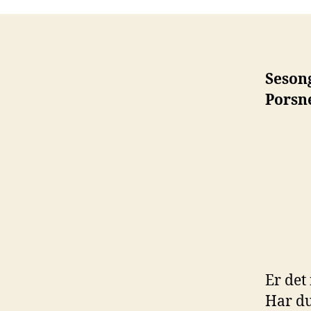
Sesong
Porsne
Er det
Har du