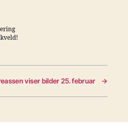
gering
lkveld!
assen viser bilder 25. februar
→