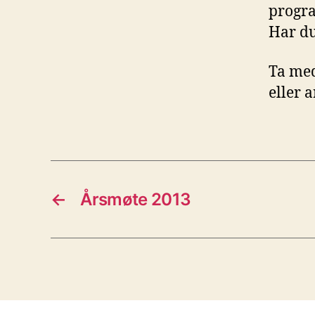
progr
Har du
Ta med
eller 
←
Årsmøte 2013