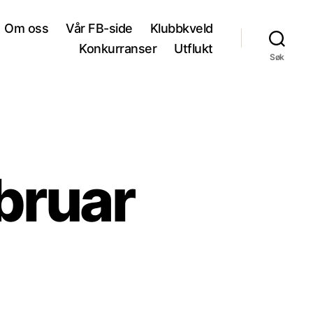
Om oss
Vår FB-side
Klubbkveld
Konkurranser
Utflukt
Søk
ebruar