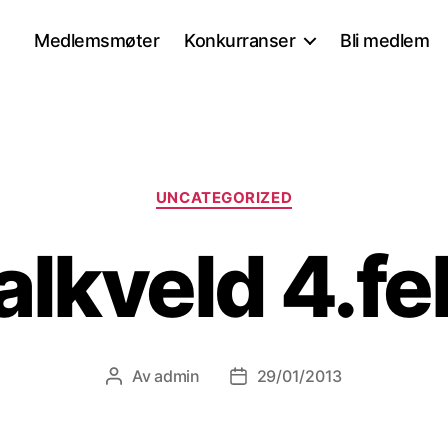
Medlemsmøter
Konkurranser
Bli medlem
Kategorier
UNCATEGORIZED
alkveld 4.f
Av
admin
29/01/2013
Innleggsforfatter
Publiseringsdato